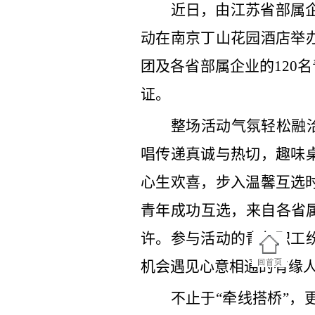
近
日
，由江苏省部属
动在南京
丁山花园酒店举
团及各省部属企业的
120
名
证。
整场活动气氛轻松融
唱传递真诚
与热切，
趣味
心生欢喜，步入温馨互选
青年
成功互选
，来自各省
许。参与活动的青年职工
机会遇见心意相通的有缘
不止于
“
牵线搭桥
”
，