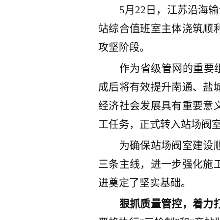
5月
22
日，江苏沿海输
站综合值班室主体浇筑顺
攻坚阶段
。
作为省级
管网的重要
成后将有效提升
南通、盐
经济
社会
发展具有重要意
工任务，
正式
转入
站场阀
为确保站场阀室建设
三条主线，进一步强化施
进奠定了坚实基础
。
狠抓质量管控，着力