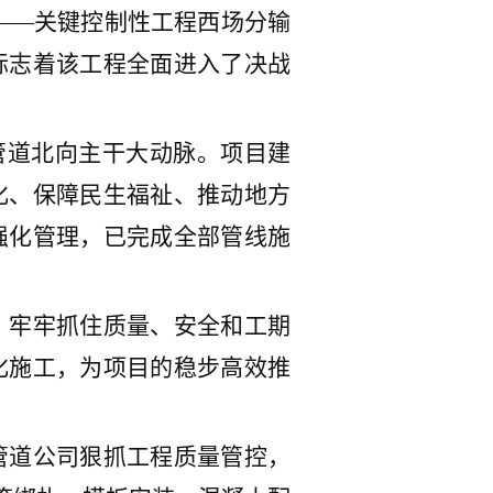
——关键控制性工程西场
分输
标志着
该工程全面进入了决战
管道北向主干
大动脉
。项目
建
化、
保障民生福祉、推动
地方
强化管理，已完成全部管线施
，牢牢抓住质量、安全和工期
化施工，
为项目的稳步高效推
管道公司
狠抓工程质量管控，