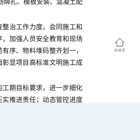
筋绑扎、模板安装、混凝土配
查整治工作力度，会同施工和
序
，
加强人员安全教育和现场
范有序、物料堆码整齐划一，
面彰显
项目高标准文明施工
成
的工期目标要求，进一步细化
压实推进责任
；
动态管控进度
施工堵点难点，确保工程整体
等施工作业将陆续跟进。工程