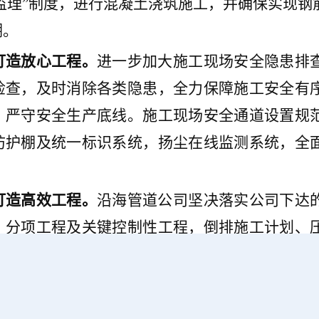
监理
”
制度
，进行
混凝土浇筑施工，
并确保实现
钢
溯。
打造放心工程。
进一步加大施工现场安全隐患排
检查，及时消除各类隐患，全力保障施工安全有
，严守安全生产底线。施工现场安全通道设置规
防护棚及统一标识系统，扬尘在线监测系统，
全
打造高效工程。
沿海管道公司
坚决落实公司下达
、分项工程及关键控制性工程
，
倒排施工计划、
实整改
措施，
每周复盘
施工进展
，
高效协调解决
工扫尾，西场
分输
站
的
工艺设备安装、电气接线