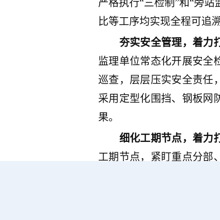
严格执行
“
三检制
”
和
“
旁站
比等工序均实现全程可追
夯实安全管理，着力
监理单位
常态化开展安全
巡查，层层压实安全责任
采用定型化围挡、钢板网
果
。
细化工期节点，着力
工期节点，
紧盯重点分部
欢迎访问 江苏国信集团
偏差，及时
分析
原因并落
进度有序可控
。
目前，伴随着土建施