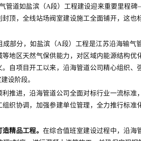
气管道如盐滨（A段）工程建设迎来重要里程碑
利封顶
，全
线站场阀室
建设施工全面铺开
，
这也
组成部分，如盐滨（A段）工程是江苏沿海输气
城等地区
天然气保供能力，对
区域内
能源结构优
义。
自项目开工以来，
沿海管道公司
精心组织、
室
建设阶段。
顺利
推进，
沿海管道公司
全面对标行业一流标准
工组织协调，加强参建单位管理，全力
推行标准
打造精品工程。
在
综合值班室
建设过程中
，
沿海